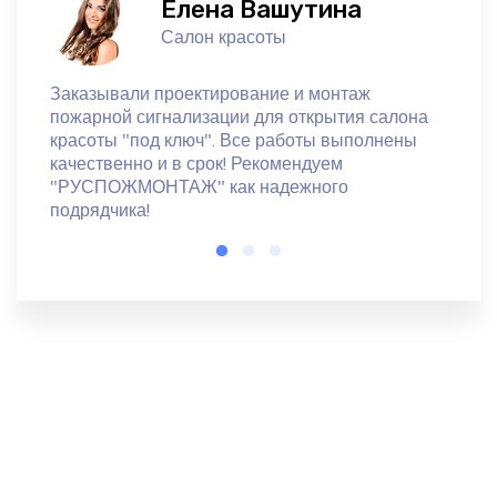
Елена Вашутина
Салон красоты
а для
Заказывали проектирование и монтаж
Выбр
ния
пожарной сигнализации для открытия салона
работ
ись с
красоты "под ключ". Все работы выполнены
проти
еское
качественно и в срок! Рекомендуем
опове
ренные
"РУСПОЖМОНТАЖ" как надежного
более 
подрядчика!